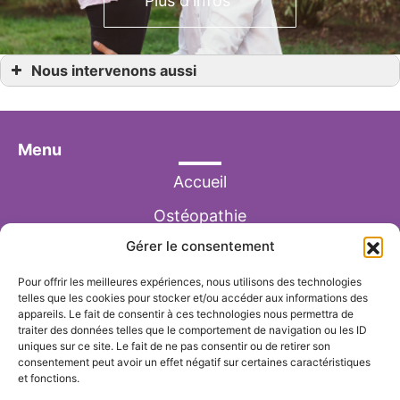
Plus d'infos
Nous intervenons aussi
Haptonomie
Haptonomie Cagnes-sur-Mer
Haptonomie Carros
Haptonomie Colomars
Menu
Haptonomie Antibes
Haptonomie La Trinité
Haptonomie Drap
Accueil
Haptonomie Contes
Haptonomie Nice
Ostéopathie
Haptonomie St-Laurent-du-Var
Haptonomie Villeneuve-Loubet
Haptonomie Saint-Jean-Cap-Ferrat
Gérer le consentement
Haptonomie
Portage / Autour de la naissance
Pour offrir les meilleures expériences, nous utilisons des technologies
telles que les cookies pour stocker et/ou accéder aux informations des
appareils. Le fait de consentir à ces technologies nous permettra de
Accompagnement à la parentalité
traiter des données telles que le comportement de navigation ou les ID
uniques sur ce site. Le fait de ne pas consentir ou de retirer son
Actualités
consentement peut avoir un effet négatif sur certaines caractéristiques
et fonctions.
Contact