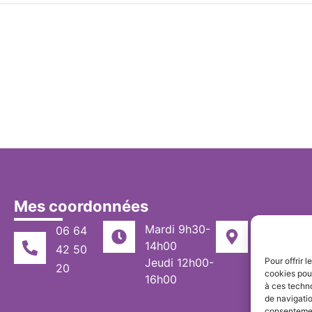
Mes coordonnées
Mardi 9h30-
06 64
6 Bis Plac
14h00
Temple, 0
42 50
Jeudi 12h00-
Pour offrir 
20
cookies pour
16h00
à ces techn
de navigatio
consentement